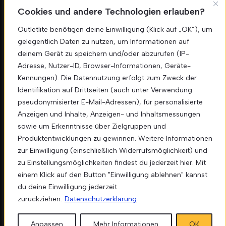
Cookies und andere Technologien erlauben?
Erhalten Sie exklusive Angebote und Neuigkeiten
direkt in Ihr Postfach.
Outletlite benötigen deine Einwilligung (Klick auf „OK”), um
gelegentlich Daten zu nutzen, um Informationen auf
Anmelden
deinem Gerät zu speichern und/oder abzurufen (IP-
Adresse, Nutzer-ID, Browser-Informationen, Geräte-
Kennungen). Die Datennutzung erfolgt zum Zweck der
Identifikation auf Drittseiten (auch unter Verwendung
pseudonymisierter E-Mail-Adressen), für personalisierte
Nü
Anzeigen und Inhalte, Anzeigen- und Inhaltsmessungen
Unser
Segeberger Str. 44, 23866
sowie um Erkenntnisse über Zielgruppen und
Nahe
Standort
Produktentwicklungen zu gewinnen. Weitere Informationen
Phone: 015152161354
zur Einwilligung (einschließlich Widerrufsmöglichkeit) und
info.outletlite@gmail.com
zu Einstellungsmöglichkeiten findest du jederzeit hier. Mit
einem Klick auf den Button "Einwilligung ablehnen" kannst
du deine Einwilligung jederzeit
zurückziehen.
Datenschutzerklärung
Anpassen
Mehr Informationen
OK