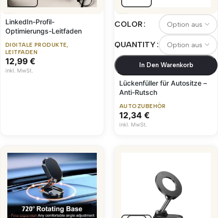
LinkedIn-Profil-
COLOR
Optimierungs-Leitfaden
QUANTITY
DIGITALE PRODUKTE
,
LEITFADEN
12,99
€
In Den Warenkorb
inkl. MwSt.
Lückenfüller für Autositze –
Anti-Rutsch
AUTOZUBEHÖR
12,34
€
inkl. MwSt.