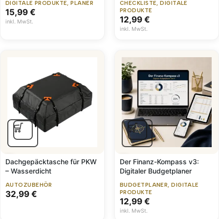
DIGITALE PRODUKTE
,
PLANER
CHECKLISTE
,
DIGITALE
15,99
€
PRODUKTE
12,99
€
inkl. MwSt.
inkl. MwSt.
Dachgepäcktasche für PKW
Der Finanz-Kompass v3:
– Wasserdicht
Digitaler Budgetplaner
AUTOZUBEHÖR
BUDGETPLANER
,
DIGITALE
32,99
€
PRODUKTE
12,99
€
inkl. MwSt.