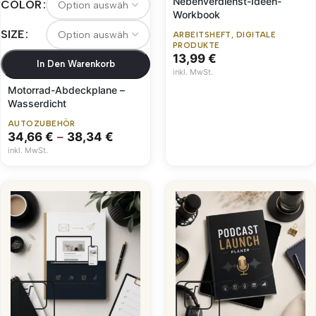
Nebenverdienst-Ideen-
COLOR
Workbook
SIZE
ARBEITSHEFT
,
DIGITALE
PRODUKTE
13,99
€
In Den Warenkorb
inkl. MwSt.
Motorrad-Abdeckplane –
Wasserdicht
AUTOZUBEHÖR
34,66
€
–
38,34
€
inkl. MwSt.