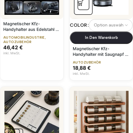
Magnetischer Kfz-
COLOR
Handyhalter aus Edelstahl –
Wasserdicht & Drehbar
In Den Warenkorb
AUTOMOBILINDUSTRIE
,
AUTOZUBEHÖR
46,42
€
Magnetischer Kfz-
inkl. MwSt.
Handyhalter mit Saugnapf –
Drehbar
AUTOZUBEHÖR
18,88
€
inkl. MwSt.