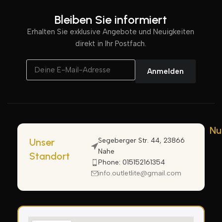
Bleiben Sie informiert
Erhalten Sie exklusive Angebote und Neuigkeiten
direkt in Ihr Postfach.
Anmelden
Nu
Unser
Segeberger Str. 44, 23866
Nahe
Standort
Phone: 015152161354
info.outletlite@gmail.com