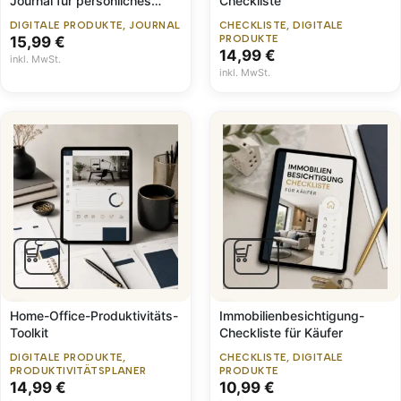
Journal für persönliches
Checkliste
Wachstum
DIGITALE PRODUKTE
,
JOURNAL
CHECKLISTE
,
DIGITALE
15,99
€
PRODUKTE
14,99
€
inkl. MwSt.
inkl. MwSt.
Home-Office-Produktivitäts-
Immobilienbesichtigung-
Toolkit
Checkliste für Käufer
DIGITALE PRODUKTE
,
CHECKLISTE
,
DIGITALE
PRODUKTIVITÄTSPLANER
PRODUKTE
14,99
€
10,99
€