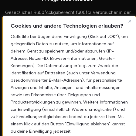
Gesetzliches Ru00fcckgaberecht fu00fcr Verbraucher in der
EU
Cookies und andere Technologien erlauben?
Outletlite benötigen deine Einwilligung (Klick auf „OK”), um
Deutscher Kundenservice
gelegentlich Daten zu nutzen, um Informationen auf
deinem Gerät zu speichern und/oder abzurufen (IP-
Direkter Kontakt u00fcber unser Kontaktformular
Adresse, Nutzer-ID, Browser-Informationen, Geräte-
Kennungen). Die Datennutzung erfolgt zum Zweck der
Identifikation auf Drittseiten (auch unter Verwendung
pseudonymisierter E-Mail-Adressen), für personalisierte
Bleiben Sie informiert
Anzeigen und Inhalte, Anzeigen- und Inhaltsmessungen
Erhalten Sie exklusive Angebote und Neuigkeiten
sowie um Erkenntnisse über Zielgruppen und
direkt in Ihr Postfach.
Produktentwicklungen zu gewinnen. Weitere Informationen
zur Einwilligung (einschließlich Widerrufsmöglichkeit) und
Anmelden
zu Einstellungsmöglichkeiten findest du jederzeit hier. Mit
einem Klick auf den Button "Einwilligung ablehnen" kannst
du deine Einwilligung jederzeit