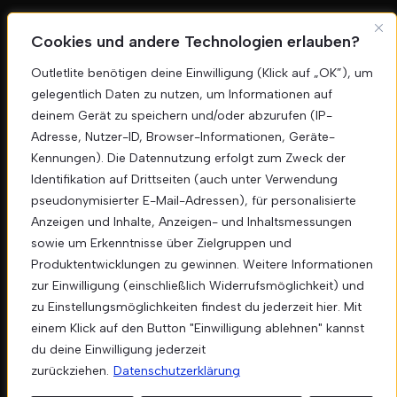
Bleiben Sie informiert
Cookies und andere Technologien erlauben?
Erhalten Sie exklusive Angebote und Neuigkeiten
direkt in Ihr Postfach.
Outletlite benötigen deine Einwilligung (Klick auf „OK”), um
gelegentlich Daten zu nutzen, um Informationen auf
deinem Gerät zu speichern und/oder abzurufen (IP-
Anmelden
Adresse, Nutzer-ID, Browser-Informationen, Geräte-
Kennungen). Die Datennutzung erfolgt zum Zweck der
Identifikation auf Drittseiten (auch unter Verwendung
pseudonymisierter E-Mail-Adressen), für personalisierte
Anzeigen und Inhalte, Anzeigen- und Inhaltsmessungen
Nu
sowie um Erkenntnisse über Zielgruppen und
Unser
Segeberger Str. 44, 23866
Produktentwicklungen zu gewinnen. Weitere Informationen
Nahe
Standort
Phone: 015152161354
zur Einwilligung (einschließlich Widerrufsmöglichkeit) und
info.outletlite@gmail.com
zu Einstellungsmöglichkeiten findest du jederzeit hier. Mit
einem Klick auf den Button "Einwilligung ablehnen" kannst
du deine Einwilligung jederzeit
zurückziehen.
Datenschutzerklärung