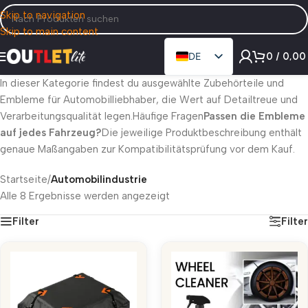
Skip to navigation
Skip to main content
0
/
0,0
DE
EN
In dieser Kategorie findest du ausgewählte Zubehörteile und
Embleme für Automobilliebhaber, die Wert auf Detailtreue und
Verarbeitungsqualität legen.Häufige Fragen
Passen die Embleme
auf jedes Fahrzeug?
Die jeweilige Produktbeschreibung enthält
genaue Maßangaben zur Kompatibilitätsprüfung vor dem Kauf.
Startseite
/
Automobilindustrie
Alle 8 Ergebnisse werden angezeigt
Filter
Filter