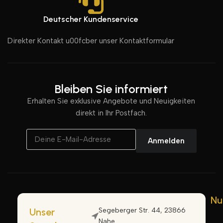
Deutscher Kundenservice
Direkter Kontakt u00fcber unser Kontaktformular
Bleiben Sie informiert
Erhalten Sie exklusive Angebote und Neuigkeiten
direkt in Ihr Postfach.
Anmelden
Nu
Unser
Segeberger Str. 44, 23866
Nahe