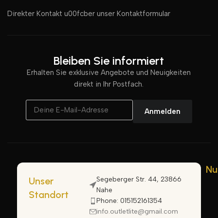
Direkter Kontakt u00fcber unser Kontaktformular
Bleiben Sie informiert
Erhalten Sie exklusive Angebote und Neuigkeiten
direkt in Ihr Postfach.
Anmelden
Nu
Unser
Segeberger Str. 44, 23866
Nahe
Standort
Phone: 015152161354
info.outletlite@gmail.com