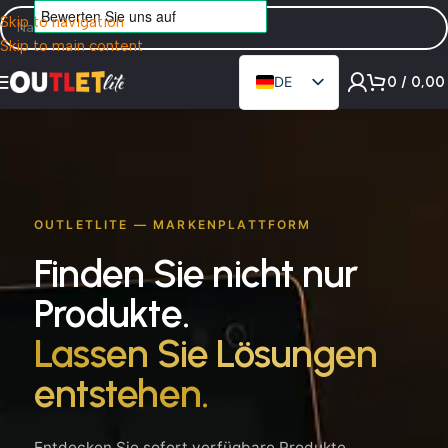
Skip to navigation
Skip to main content
0
/
0,0
DE
EN
OUTLETLITE — MARKENPLATTFORM
Finden Sie nicht nur
Produkte.
Lassen Sie Lösungen
entstehen.
Entdecken Sie sofort verfügbare Produkte,